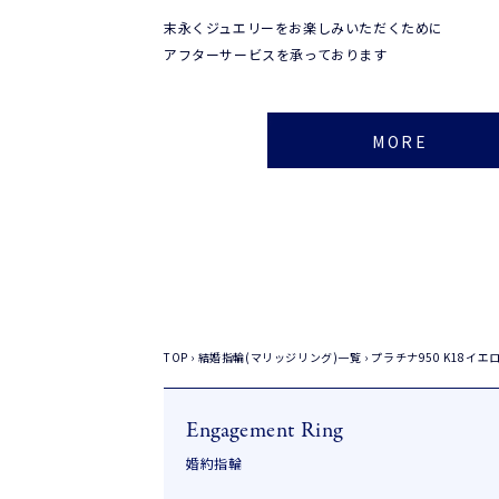
末永くジュエリーをお楽しみいただくために
アフターサービスを承っております
MORE
TOP
›
結婚指輪(マリッジリング)一覧
›
プラチナ950
K18イエ
Engagement Ring
婚約指輪