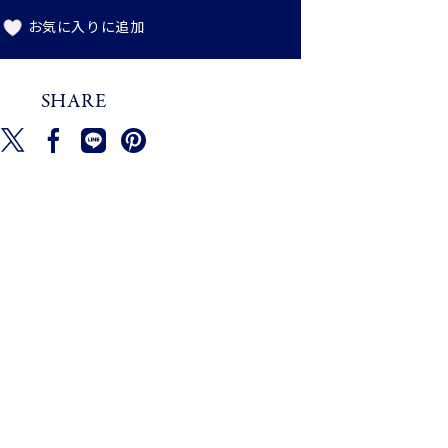
お気に入りに追加
SHARE
新しいウィンドウで開く
新しいウィンドウで開く
新しいウィンドウで開く
新しいウィンドウで開く
ツイートする
シェアする
Translation missing: ja.general.social.alt_text.
ピンを保存する