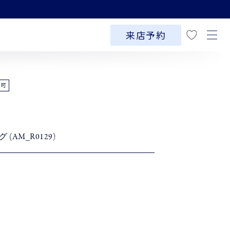
お
気
来店予約
に
入
り
ー可
(AM_R0129)