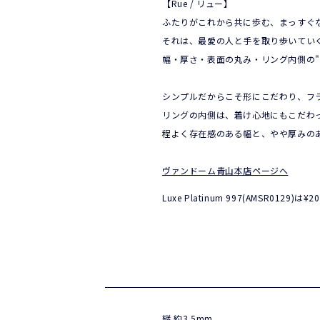
【Rue / リュー】
ふたりがこれから共に歩む、まっすぐ
それは、最愛の人と手を取り歩いてい
幅・厚さ・表面の丸み・リング内側の
シンプルだからこそ形にこだわり、フ
リングの内側は、着け心地にもこだわ
程よく存在感のある幅と、やや厚みの
ヴァンドーム青山本店ページへ
Luxe Platinum 997(AMS
縦 約3.5mm 