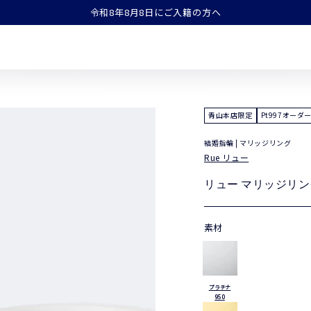
令和8年8月8日にご入籍の方へ
青山本店限定
Pt997オーダ
結婚指輪 | マリッジリング
Rue リュー
リュー マリッジリング 
素材
プラチナ
950