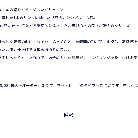
な一本の路をイメージした＜リュー＞。
く幸せを1本のリングに託した「究極にシンプル」な形。
"内甲丸仕上げ"などを徹底的に追求した、着け心地の良さが魅力のシリーズ。
ラットな表情の中にもわずかにふっくらとした表面の形が肌に馴染み、高級感を
った内甲丸仕上げで抜群の指通りの良さ。
あるしっかりとした作りで、地金のもつ重厚感がマリッジリングを身につける幸
R0129)は¥209,000税込〜オーダー可能です。マット仕上げのタイプもございます。
備考