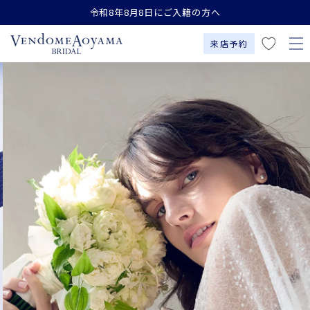
お
コンテンツにスキップす
令和8年8月8日にご入籍の方へ
る
気
に
来店予約
入
り