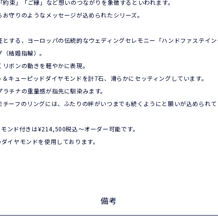
」「約束」「ご縁」など想いのつながりを象徴するといわれます。
るお守りのようなメッセージが込められたシリーズ。
証とする、ヨーロッパの伝統的なウェディングセレモニー「ハンドファステイン
グ（結婚指輪）。
くリボンの動きを軽やかに表現。
ト＆キューピッドダイヤモンドを計7石、滑らかにセッティングしています。
プラチナの重量感が指先に馴染みます。
モチーフのリングには、ふたりの絆がいつまでも続くようにと願いが込められて
26)ダイヤモンド付きは¥214,500税込〜オーダー可能です。
のダイヤモンドを使用しております。
。
備考