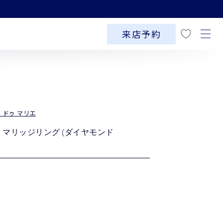
お
気
来店予約
に
入
り
バン ドゥ マリエ
エ マリッジリング (ダイヤモンド