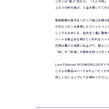
リボンは"結ぶ"形から、「人との絆
ふたりの絆を結び、人生を導いてくれ
新郎新婦の両手をリボンで結び夫婦の
かれたリボンを表現したマリッジリン
シンプルな中にも、指先を二重に取巻
ハートを射止める輝きといわれるハー
内側は着け心地良い仕上げで、程よい
「絆」や「約束」の意味を持つリボン
Luxe Platinum 997(AMSR01
こちらの商品はハート&キューピッド
詳しくはショップにてお尋ねください