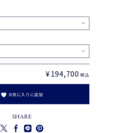
¥
194,700
定
税込
価
お気に入りに追加
SHARE
新しいウィンドウで開く
新しいウィンドウで開く
新しいウィンドウで開く
新しいウィンドウで開く
ツイートする
シェアする
Translation missing: ja.general.social.alt_text.
ピンを保存する