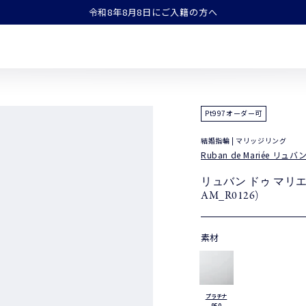
令和8年8月8日にご入籍の方へ
Pt997オーダー可
結婚指輪 | マリッジリング
Ruban de Mariée リュ
リュバン ドゥ マリ
AM_R0126)
素材
プラチナ
950