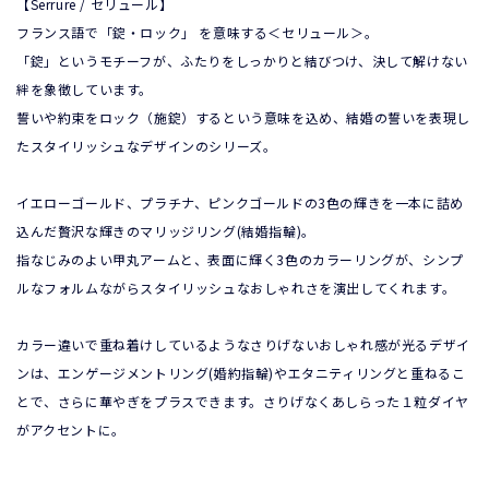
【Serrure / セリュール】
フランス語で「錠・ロック」 を意味する＜セリュール＞。
「錠」というモチーフが、ふたりをしっかりと結びつけ、決して解けない
絆を象徴しています。
誓いや約束をロック（施錠）するという意味を込め、結婚の誓いを表現し
たスタイリッシュなデザインのシリーズ。
イエローゴールド、プラチナ、ピンクゴールドの3色の輝きを一本に詰め
込んだ贅沢な輝きのマリッジリング(結婚指輪)。
指なじみのよい甲丸アームと、表面に輝く3色のカラーリングが、シンプ
ルなフォルムながらスタイリッシュなおしゃれさを演出してくれます。
カラー違いで重ね着けしているようなさりげないおしゃれ感が光るデザイ
ンは、エンゲージメントリング(婚約指輪)やエタニティリングと重ねるこ
とで、さらに華やぎをプラスできます。さりげなくあしらった１粒ダイヤ
がアクセントに。