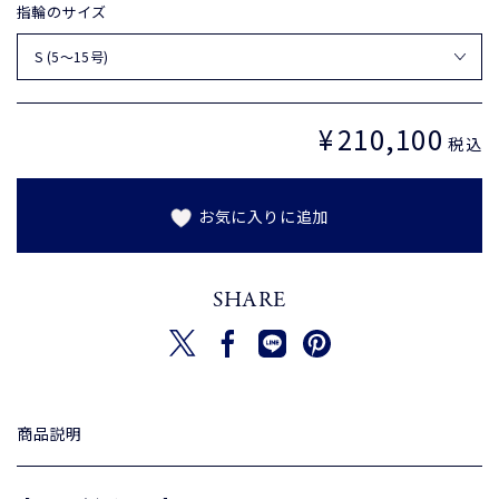
指輪のサイズ
¥
210,100
定
税込
価
お気に入りに追加
SHARE
新しいウィンドウで開く
新しいウィンドウで開く
新しいウィンドウで開く
新しいウィンドウで開く
ツイートする
シェアする
Translation missing: ja.gene
ピンを保存する
商品説明