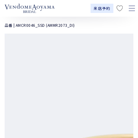
コンテンツにスキップす
に
来店予約
る
入
り
品番 | AMCR0046_SSD (AMMR2073_DI)
商品の情報にスキッ
プする