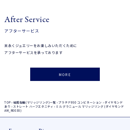
After Service
アフターサービス
末永くジュエリーをお楽しみいただくために
アフターサービスを承っております
MORE
TOP
›
結婚指輪(マリッジリング)一覧
›
プラチナ950
コンビネーション
›
ダイヤモンド
あり
›
ストレート
ハーフエタニティ
›
ミル グラニュール マリッジリング (ダイヤモンド
AM_R0030)