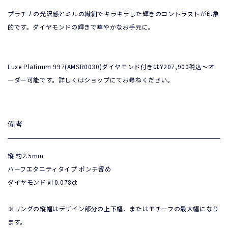
プラチナの光沢感とミルの繊細でキラキラした輝きのコントラストが印象
的です。ダイヤモンドの輝きで華やかなお手元に。
Luxe Platinum 997(AMSR0030)ダイヤモンド付きは¥207,900税込〜オ
ーダー可能です。詳しくはショップにてお尋ねください。
備考
縦 約2.5mm

ハーフエタニティタイプ ポンチ留め

ダイヤモンド 計0.078ct 
※リングの縦幅はデザイン部分の上下幅、またはモチーフの最大幅になり
ます。
