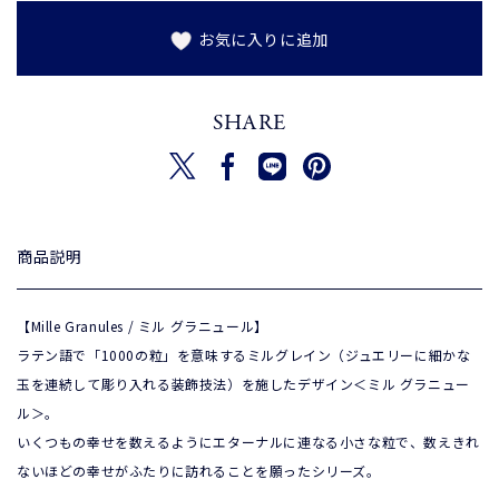
お気に入りに追加
SHARE
新しいウィンドウで開く
新しいウィンドウで開く
新しいウィンドウで開く
新しいウィンドウで開く
ツイートする
シェアする
Translation missing: ja.gene
ピンを保存する
商品説明
【Mille Granules / ミル グラニュール】
ラテン語で「1000の粒」を意味するミルグレイン（ジュエリーに細かな
玉を連続して彫り入れる装飾技法）を施したデザイン＜ミル グラニュー
ル＞。
いくつもの幸せを数えるようにエターナルに連なる小さな粒で、数えきれ
ないほどの幸せがふたりに訪れることを願ったシリーズ。