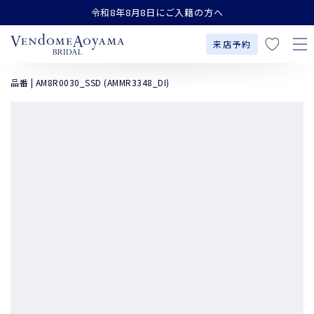
お
コンテンツにスキップす
令和8年8月8日にご入籍の方へ
る
気
に
来店予約
入
り
品番 | AM8R0030_SSD (AMMR3348_DI)
商品の情報にスキッ
プする