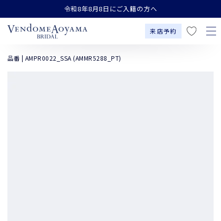
お
コンテンツにスキップす
令和8年8月8日にご入籍の方へ
る
気
に
来店予約
入
り
品番 | AMPR0022_SSA (AMMR5288_PT)
商品の情報にスキッ
プする