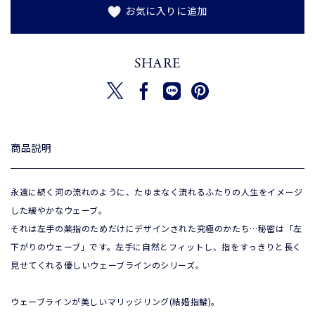
お気に入りに追加
SHARE
新しいウィンドウで開く
新しいウィンドウで開く
新しいウィンドウで開く
新しいウィンドウで開く
ツイートする
シェアする
Translation missing: ja.gene
ピンを保存する
商品説明
永遠に続く河の流れのように、たゆまなく流れるふたりの人生をイメージ
した緩やかなウェーブ。
それは左手の薬指のためだけにデザインされた究極のかたち…秘密は「左
下がりのウェーブ」です。左手に自然とフィットし、指をすっきりと長く
見せてくれる優しいウェーブラインのシリーズ。
ウェーブラインが美しいマリッジリング(結婚指輪)。