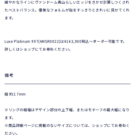
緩やかなラインにヴァンドーム青山らしいエッジをきかせ計算しつくされ
たベストバランス。優美なフォルムが指をすっきりときれいに見せてくれ
ます。
Luxe Platinum 997(AMSR0022)は¥163,900税込〜オーダー可能です。
詳しくはショップにてお尋ねください。
備考
縦 約2.7mm 
※リングの縦幅はデザイン部分の上下幅、またはモチーフの最大幅になり
ます。

※商品詳細ページに掲載のないサイズについては、ショップにてお尋ねく
ださい。