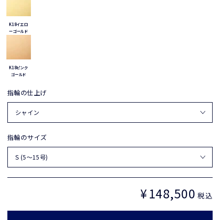
K18イエロ
ーゴールド
K18ピンク
ゴールド
指輪の仕上げ
指輪のサイズ
¥
148,500
定
税込
価