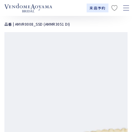
コンテンツにスキップす
に
来店予約
る
入
り
品番 | AMVR0008_SSD (AMMR3051 DI)
商品の情報にスキッ
プする