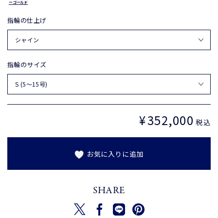
ーゴールド
指輪の仕上げ
指輪のサイズ
¥
352,000
定
税込
価
お気に入りに追加
SHARE
新しいウィンドウで開く
新しいウィンドウで開く
新しいウィンドウで開く
新しいウィンドウで開く
ツイートする
シェアする
Translation missing: ja.gene
ピンを保存する