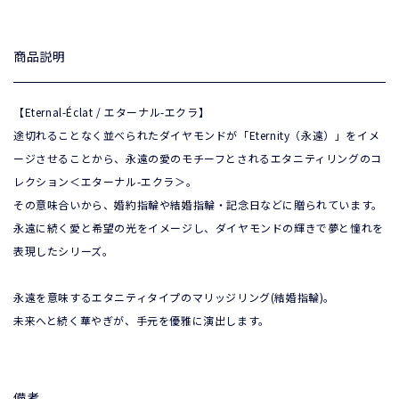
商品説明
【Eternal-Éclat / エターナル-エクラ】
途切れることなく並べられたダイヤモンドが「Eternity（永遠）」をイメ
ージさせることから、永遠の愛のモチーフとされるエタニティリングのコ
レクション＜エターナル-エクラ＞。
その意味合いから、婚約指輪や結婚指輪・記念日などに贈られています。
永遠に続く愛と希望の光をイメージし、ダイヤモンドの輝きで夢と憧れを
表現したシリーズ。
永遠を意味するエタニティタイプのマリッジリング(結婚指輪)。
未来へと続く華やぎが、手元を優雅に演出します。
備考