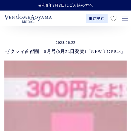
お
コンテンツにスキップす
令和8年8月8日にご入籍の方へ
る
気
に
来店予約
入
り
2023.06.22
ゼクシィ首都圏 8月号(6月22日発売)「NEW TOPICS」