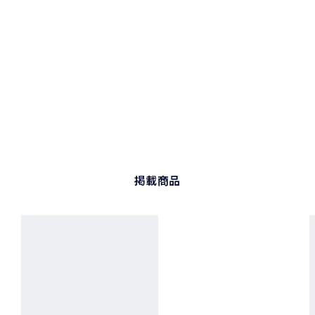
掲載商品
プ
ラ
チ
ナ
950