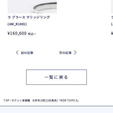
/
シ
ャ
ラ プラース マリッジリング
イ
(AM_R1001)
(
ン・
/
定
¥160,600
税込
〜
ダ
価
イ
ヤ
前の記事
次の記事
モ
ン
ド
/
/
一覧に戻る
S
(5
(
号
TOP
›
ゼクシィ首都圏 8月号(6月22日発売)「NEW TOPICS」
～
15
1