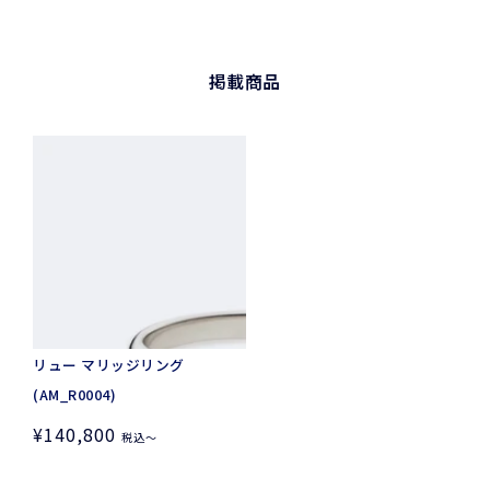
掲載商品
プ
ラ
チ
ナ
950
/
シ
ャ
リュー マリッジリング
イ
(AM_R0004)
ン
定
¥140,800
税込
〜
/
価
S