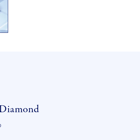
Diamond
り