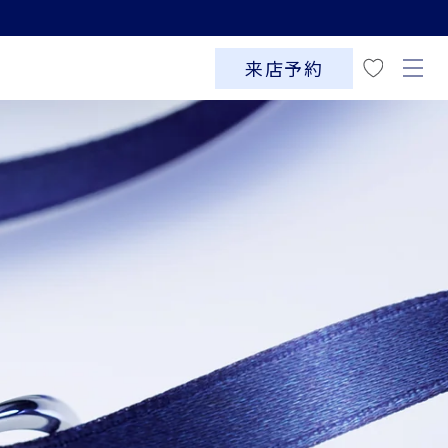
お
気
来店予約
に
入
り