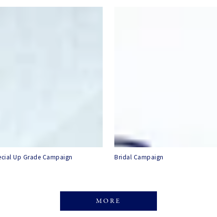
ecial Up Grade Campaign
Bridal Campaign
MORE